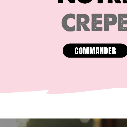
CREP
Mobile
Programme De Fidélité
Avis
COMMANDER
Mon Compte
Notre Restaurant
Zones de Livraison