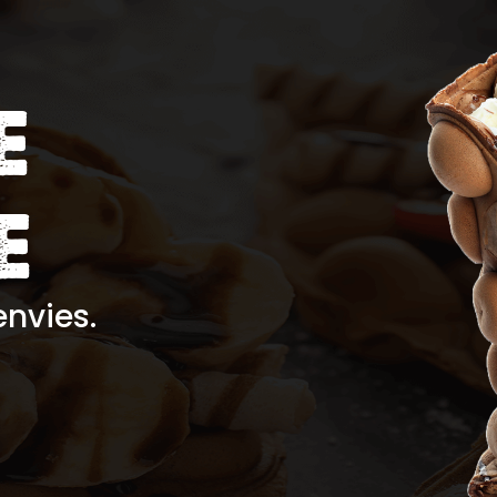
E
E
nvies.