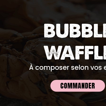
BUBBL
WAFFL
À composer selon vos e
COMMANDER