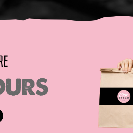
RE
OURS