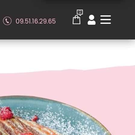
0
09.51.16.29.65